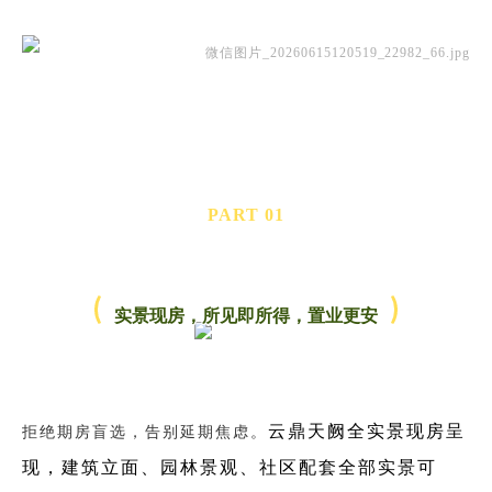
PART 0
1
实景现房，所见即所得，置业更安
心
云鼎天阙全实景现房呈
拒绝期房盲选，告别延期焦虑。
现，建筑立面、园林景观、社区配套全部实景可