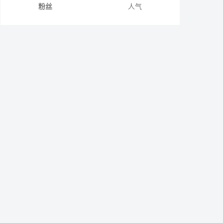
粉丝
人气