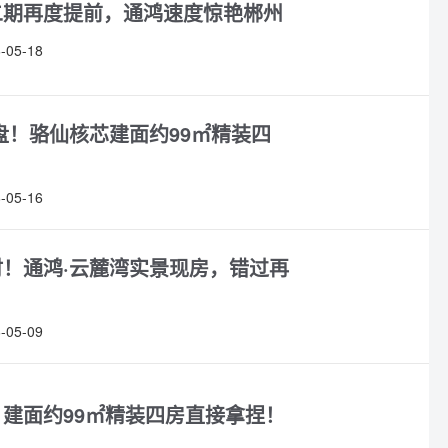
二期再度提前，通鸿速度惊艳郴州
-05-18
盘！骆仙核芯建面约99㎡精装四
-05-16
！通鸿·云麓湾实景现房，错过再
-05-09
建面约99㎡精装四房直接拿捏！