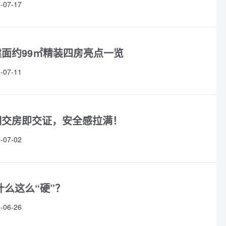
-07-17
建面约99㎡精装四房亮点一览
-07-11
期交房即交证，安全感拉满！
-07-02
什么这么“硬”？
-06-26