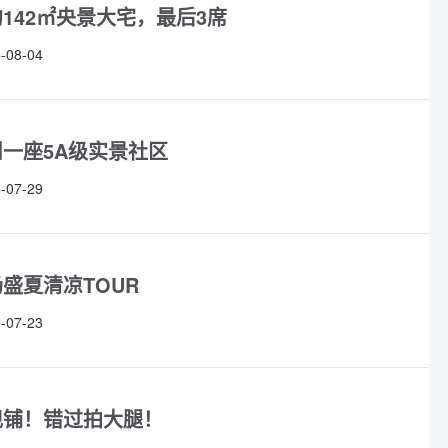
142㎡央景大宅，最后3席
-08-04
一座5A级实景社区
-07-29
盛夏清凉TOUR
-07-23
现铺！错过拍大腿！