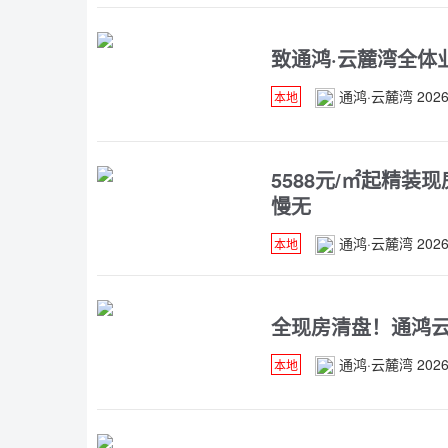
致通鸿·云麓湾全体
通鸿·云麓湾
2026
本地
5588元/㎡起精
慢无
通鸿·云麓湾
2026
本地
全现房清盘！通鸿
通鸿·云麓湾
2026
本地