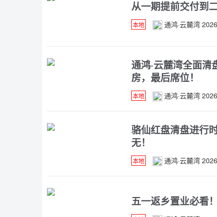
从一期提前交付到
通鸿·云麓湾
2026
本地
通鸿·云麓湾全面清
房，最后席位！
通鸿·云麓湾
2026
本地
骆仙红盘清盘进行时
无！
通鸿·云麓湾
2026
本地
五一返乡置业必看！