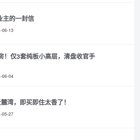
业主的一封信
-06-13
装现房！仅3套纯板小高层，清盘收官手
-06-04
云麓湾，即买即住太香了！
-05-27