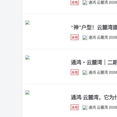
通鸿·云麓湾
2026
本地
“神”户型！云麓湾
通鸿·云麓湾
2026
本地
通鸿・云麓湾｜二
通鸿·云麓湾
2026
本地
通鸿·云麓湾，它为
通鸿·云麓湾
2026
本地