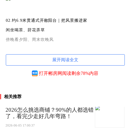
02.约6.9米贯通式开敞阳台｜把风景搬进家
闲坐喝茶、莳花弄草
傍晚看夕阳、周末吹晚风
全景通透视野，园林景观尽收眼底
展开阅读全文
一半观景，一半晾晒，生活与诗意全都要～
打开郴房网阅读剩余78%内容
相关推荐
2026怎么挑选商铺？90%的人都选错
03.超21㎡主卧套房｜270°环幕转角飘窗
了，看完少走好几年弯路！
主卧面积超过21㎡！阔绰宽境！
2026-06-05 17:00:37