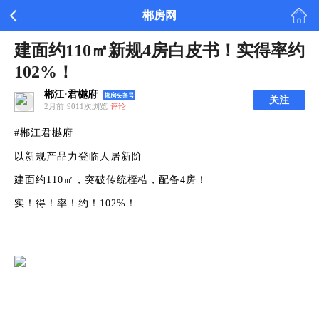
郴房网
建面约110㎡新规4房白皮书！实得率约
102%！
郴江·君樾府
关注
2月前
9011次浏览
评论
#郴江君樾府
以新规产品力登临人居新阶
建面约110㎡，突破传统桎梏，配备4房！
实！得！率！约！102%！