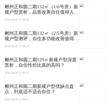
实得率约102%，空间附加值远超市场同类产品
郴州正和圆二期132㎡（1/6号房）新
规户型赏析，品质改善自住值得入手
吗？
多出来的“1”房，可随心改造成：
2026-06-05 17:00:37
书房｜茶室｜儿童房
郴州正和圆二期132㎡（2/5号房）新
影音室｜衣帽间｜健身房
规户型测评，自住多功能改善值得选
吗？
2026-06-05 17:00:37
家庭结构变化也不用换房：
二人世 界：书房+客房
郴州正和圆二期129㎡新规户型深度
赏析，自住性价比真的高吗？
有了宝宝：儿童房+老人房
2026-06-05 17:00:37
二孩家庭
：
两个独立儿童房
郴州正和圆二期新规户型优缺点盘
点，到底适不适合自住？
2026-06-05 17:00:37