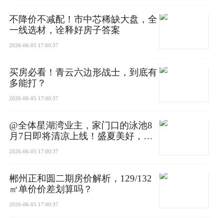
在同等建面产品中堪称越级配置✨
不降价不减配！市中芯稀缺大盘，全
一线选材，诠释好房子答案
标志性 270° 环幕转角飘窗！
2026-06-05 17:00:37
三面采光打破采光局限，卧榻之上俯仰园景风光
买房必看！青云六边形战士，到底有
多能打？
套房式设计，带独立卫浴
洗漱、换衣、休息动线流畅
2026-06-05 17:00:37
生活仪式感瞬间拉满
@全体星湖湾业主，家门口的泳池8
月7日即将清凉上线！盛夏美好，下
楼即享
2026-06-05 17:00:37
郴州正和圆二期房价解析，129/132
㎡单价价差划算吗？
04.3+1房｜多一室，少一事
依托新规产品红利，全屋赠送面积约28㎡
2026-06-05 17:00:37