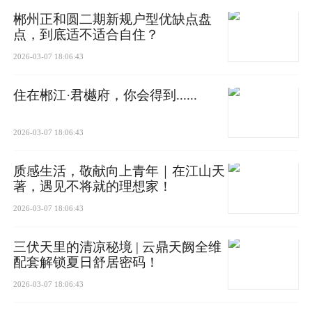
105㎡刚需三房，总价比板块同类房源低约16.3
郴州正和圆二期新规户型优缺点盘
点，到底适不适合自住？
万，性价比突出。
2026-03-07 18:06:43
2. 国企现房加持，价格与价值匹配
住在郴江·君樾府，你会得到......
项目由国企越秀集团开发，为现房现证房源，无
需担心中途停工、交付不符等风险，所见即所
2026-03-07 18:06:43
得，价格亲民且品质有保障，避免期房溢价，置
业更安心。
质感生活，敬献向上青年｜在江山天
著，遇见不将就的理想家！
2026-03-07 18:06:43
三伏天里的清凉秘境 | 云鼎天阙全维
配套解锁夏日舒居密码！
三、价格对比：同板块PK，竞争力凸显
2026-03-07 18:06:43
结合北湖区各板块房价及同类楼盘对比，越秀星