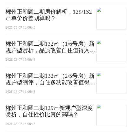
郴州正和圆二期房价解析，129/132
户型差异：刚需小三房单价略低，改善四房及精
㎡单价价差划算吗？
装户型单价稍高，核心差异在于空间尺度与装修
2026-03-07 18:06:43
配置；
郴州正和圆二期132㎡（1/6号房）新
规户型赏析，品质改善自住值得入手
房源属性：现房房源价格稳定，无期房溢价，部
吗？
分新春特惠房源价格低于常规均价，限时可享。
2026-03-07 18:06:43
二、价格优势：国企现房+板块价差，性价比拉满
郴州正和圆二期132㎡（2/5号房）新
规户型测评，自住多功能改善值得选
1. 低于板块均价，价格优势明显
吗？
2026-03-07 18:06:43
2026年2月北湖区新房均价6352元/㎡，板块内五
岭板块均价6524元/㎡、龙泉板块7500元/㎡，越
郴州正和圆二期129㎡新规户型深度
赏析，自住性价比真的高吗？
秀星汇城4800元/㎡的参考均价，远低于板块平均
2026-03-07 18:06:43
水平，每平米比北湖区均价低约1552元，一套