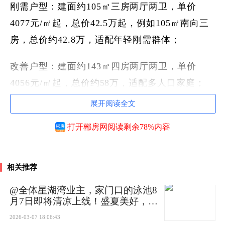
刚需户型：
建面约
105㎡三房两厅两卫，单价
4077元/㎡起，总价42.5万起，例如105㎡南向三
房，总价约42.8万，适配年轻刚需群体；
改善户型：
建面约
143㎡四房两厅两卫，单价
4056元/㎡起，总价约58万，适配多人口家庭；
展开阅读全文
精装户型：部分豪华精装房源，建面105㎡三房
总价约43.9万，单价4181元/㎡，实现拎包入住，
打开郴房网阅读剩余78%内容
省去装修成本。
相关推荐
3. 价格差异原因
@全体星湖湾业主，家门口的泳池8
楼层差异：低楼层单价偏低（4047元/㎡起），中
月7日即将清凉上线！盛夏美好，下
高楼层单价稍高（不超过4462元/㎡），楼间距适
楼即享
2026-03-07 18:06:43
中，低楼层采光无明显遮挡；